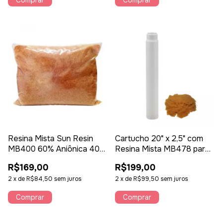
Comprar
Resina Mista Sun Resin
Cartucho 20" x 2,5" com
MB400 60% Aniônica 40%
Resina Mista MB478 para
Catiônica – 1L
Deionização
R$169,00
R$199,00
2
x
de
R$84,50
sem juros
2
x
de
R$99,50
sem juros
Comprar