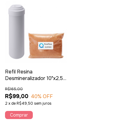
Refil Resina
Desmineralizador 10"x2,5"
Pureflow Resina MB478
R$165,00
R$99,00
40
% OFF
2
x
de
R$49,50
sem juros