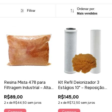
Ordenar por:
Filtrar
Mais vendidos
Resina Mista 478 para
Kit Refil Deionizador 3
Filtragem Industrial – Alta
Estágios 10" – Reposição
Eficiência e Durabilidade
com Resina Mista
R$89,00
R$145,00
Purelite
2
x
de
R$44,50
sem juros
2
x
de
R$72,50
sem juros