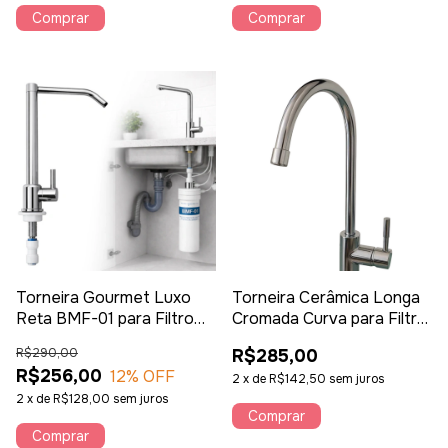
Torneira Gourmet Luxo
Torneira Cerâmica Longa
Reta BMF-01 para Filtro
Cromada Curva para Filtro
de Bancada Conexão de
de Água de Bancada
R$290,00
R$285,00
1/4 ou 5/16
R$256,00
12
% OFF
2
x
de
R$142,50
sem juros
2
x
de
R$128,00
sem juros
Comprar
Comprar