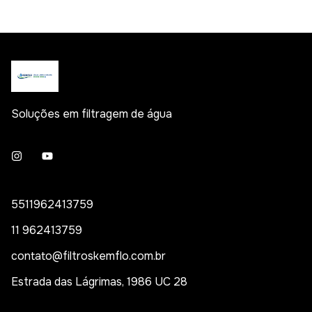
Soluções em filtragem de água
5511962413759
11 962413759
contato@filtroskemflo.com.br
Estrada das Lágrimas, 1986 UC 28