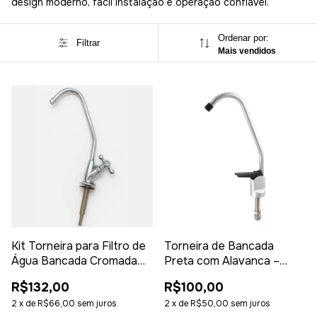
design moderno, fácil instalação e operação confiável.
Ordenar por:
Filtrar
Mais vendidos
Kit Torneira para Filtro de
Torneira de Bancada
Água Bancada Cromada
Preta com Alavanca –
1/4 de Volta + Mangueira e
Design Moderno e
R$132,00
R$100,00
Conectores – Kemflo
Acionamento Suave
2
x
de
R$66,00
sem juros
2
x
de
R$50,00
sem juros