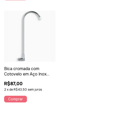
Bica cromada com
Cotovelo em Aço Inox
Ponta Branca para
R$87,00
Purificador e Filtro rosca
de 1/4" – Kemflo
2
x
de
R$43,50
sem juros