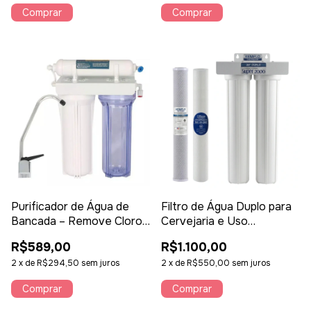
Comprar
Purificador de Água de
Filtro de Água Duplo para
Bancada – Remove Cloro,
Cervejaria e Uso
Sabor, Odor e Agrotóxicos
Comercial – Alta Vazão e
R$589,00
R$1.100,00
Filtragem Profissional
2
x
de
R$294,50
sem juros
Kemflo
2
x
de
R$550,00
sem juros
Comprar