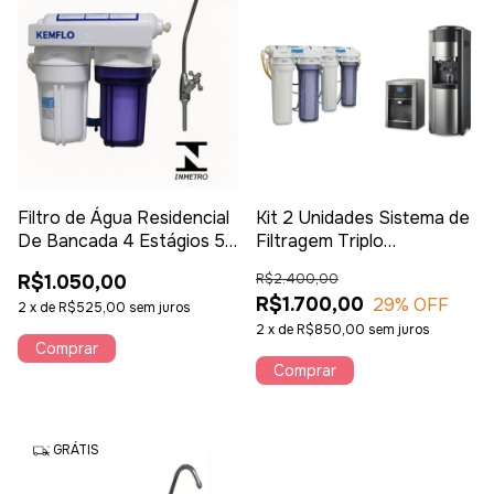
Filtro de Água Residencial
Kit 2 Unidades Sistema de
De Bancada 4 Estágios 5"
Filtragem Triplo
com Alcalinizador
Profissional – Água Pura
R$1.050,00
R$2.400,00
para Máquinas de Café e
R$1.700,00
29
% OFF
2
x
de
R$525,00
sem juros
Bebedouros
2
x
de
R$850,00
sem juros
GRÁTIS