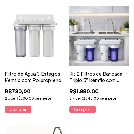
Filtro de Água 3 Estágios
Kit 2 Filtros de Bancada
Kemflo com Polipropileno
Triplo 5″ Kemflo com
e Carvão Block –
Torneira – Água Pura Com
R$780,00
R$1.890,00
Purificador Residencial de
Selo Inmetro
Alta Vazão
2
x
de
R$390,00
sem juros
2
x
de
R$945,00
sem juros