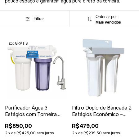
pouco espaço e garantem água pura direto da torneira.
Ordenar por:
Filtrar
Mais vendidos
GRÁTIS
Purificador Água 3
Filtro Duplo de Bancada 2
Estágios com Torneira
Estágios Econômico –
Remove Cloro
Água Pura, Filtragem
R$850,00
R$479,00
Eficiente e Preço Baixo
2
x
de
R$425,00
sem juros
2
x
de
R$239,50
sem juros