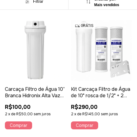
Filtrar
Mais vendidos
GRÁTIS
Carcaça Filtro de Água 10”
Kit Carcaça Filtro de Água
Branca Hidronix Alta Vazão
de 10" rosca de 1/2" + 2
– Refil Universal Padrão 10
Filtros de Carvão Hydronix
R$100,00
R$290,00
+ Suporte
2
x
de
R$50,00
sem juros
2
x
de
R$145,00
sem juros
Comprar