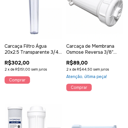
Carcaça Filtro Água
Carcaça de Membrana
20x2.5 Transparente 3/4
Osmose Reversa 3/8″
Ou 1/2 Yunda Kemflo
para Membrana 1812 300
R$302,00
R$89,00
GPD – Polipropileno
2
x
de
R$151,00
sem juros
2
x
de
R$44,50
sem juros
Atenção, última peça!
Comprar