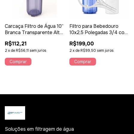
Carcaça Filtro de Água 10”
Filtro para Bebedouro
Branca Transparente Alta
10x2,5 Polegadas 3/4 com
Vazão – Refil Universal
Botão de Alívio de
R$112,21
R$199,00
Padrão 9.¾ e 10"
Pressão
2
x
de
R$56,11
sem juros
2
x
de
R$99,50
sem juros
Comprar
Soluções em filtragem de água