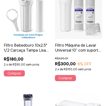
Filtro Bebedouro 10x2,5"
Filtro Máquina de Lavar
1/2 Carcaça Tampa Lisa
Universal 10” com suporte
Universal
e filtro extra Protege
R$180,00
R$320,01
Equipamento
R$300,00
6
% OFF
2
x
de
R$90,00
sem juros
2
x
de
R$150,00
sem juros