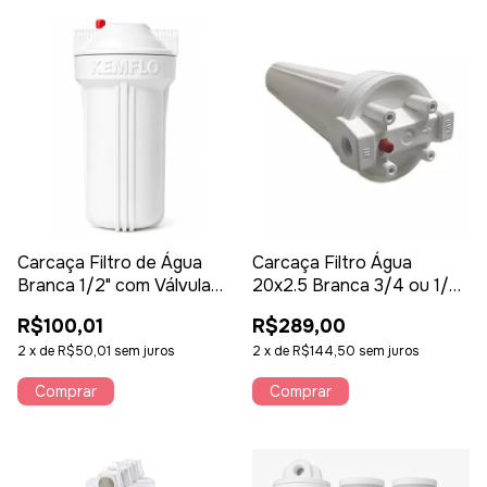
Carcaça Filtro de Água
Carcaça Filtro Água
Branca 1/2" com Válvula
20x2.5 Branca 3/4 ou 1/2
de Alívio – Alta Resistência
Yunda Kemflo
R$100,01
R$289,00
2
x
de
R$50,01
sem juros
2
x
de
R$144,50
sem juros
Comprar