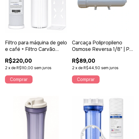
Filtro para máquina de gelo
Carcaça Polipropileno
e café + Filtro Carvão
Osmose Reversa 1/8″ | P/
Hydronix CB25-1005 +
Membrana 150 GPD 1812
R$220,00
R$89,00
Suporte
2
x
de
R$110,00
sem juros
2
x
de
R$44,50
sem juros