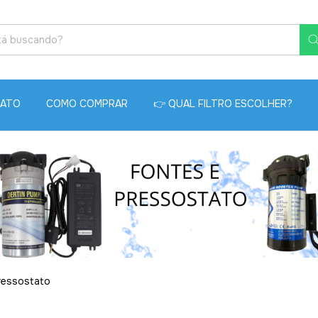
•
ATO
COMO COMPRAR
👉 QUAL FILTRO ESCOLHER?
•
•
•
•
•
•
ressostato
•
•