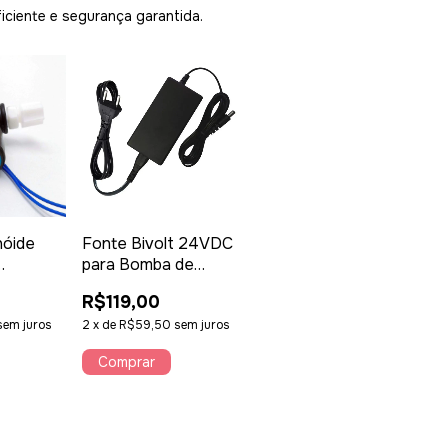
iciente e segurança garantida.
•
•
•
•
nóide
Fonte Bivolt 24VDC
para Bomba de
•
ntínua
Osmose Reversa 100
•
R$119,00
e
GPD – Alta Eficiência
•
po NC |
sem juros
2
x
de
R$59,50
sem juros
os