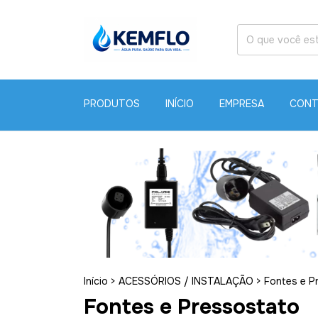
PRODUTOS
INÍCIO
EMPRESA
CONT
•
•
•
•
Início
>
ACESSÓRIOS / INSTALAÇÃO
>
Fontes e P
•
Fontes e Pressostato
•