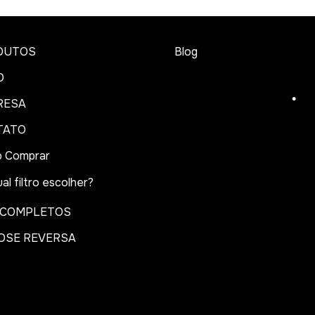
DUTOS
Blog
•
O
RESA
TATO
 Comprar
•
al filtro escolher?
 COMPLETOS
OSE REVERSA