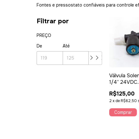
Fontes e pressostato confiáveis para controle ef
•
•
Filtrar por
•
PREÇO
De
Até
•
•
Válvula Sole
1/4” 24VDC
Corrente Co
•
R$125,00
para Osmos
Reversa – Ti
2
x
de
R$62,50
Kemflo Filtr
•