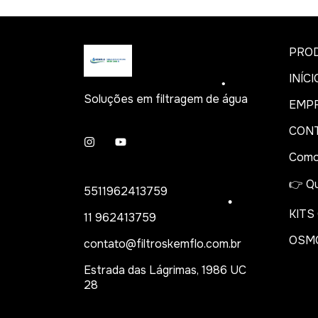
PRO
INÍCI
Soluções em filtragem de água
EMP
CON
Como
•
👉 Qu
5511962413759
KITS
11 962413759
OSM
contato@filtroskemflo.com.br
Estrada das Lágrimas, 1986 UC
•
28